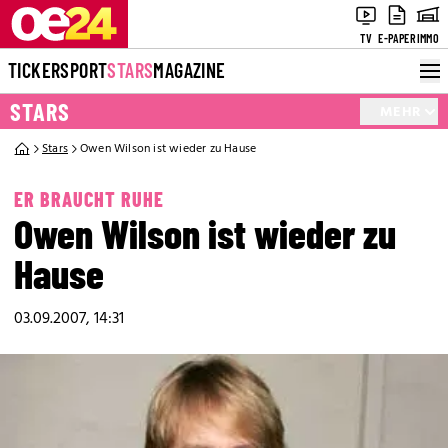
TV
E-PAPER
IMMO
TICKER
SPORT
STARS
MAGAZINE
STARS
MEHR
Stars
Owen Wilson ist wieder zu Hause
ER BRAUCHT RUHE
Owen Wilson ist wieder zu
Hause
03.09.2007, 14:31