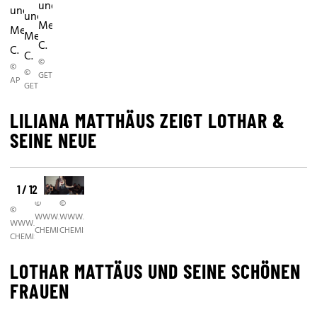
und
und
und
Mel
Mel
Mel
C.
C.
C.
©
©
©
GETTY
AP
GETTY
LILIANA MATTHÄUS ZEIGT LOTHAR &
SEINE NEUE
1 / 12
©
©
©
WWW.FASHION-
WWW.FASHION-
WWW.FASHION-
CHEMISTRY.COM
CHEMISTRY.COM
CHEMISTRY.COM
LOTHAR MATTÄUS UND SEINE SCHÖNEN
FRAUEN