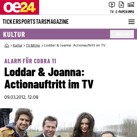
TV
E-PAPER
IMMO
TICKER
SPORT
STARS
MAGAZINE
KULTUR
MEHR
Kultur
TV&Kino
Loddar & Joanna: Actionauftritt im TV
ALARM FÜR COBRA 11
Loddar & Joanna:
Actionauftritt im TV
09.03.2012, 12:08