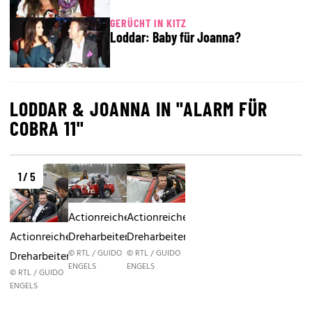
GERÜCHT IN KITZ
Loddar: Baby für Joanna?
LODDAR & JOANNA IN "ALARM FÜR
COBRA 11"
1 / 5
Actionreiche
Actionreiche
Actionreiche
Dreharbeiten
Dreharbeiten
© RTL / GUIDO
© RTL / GUIDO
Dreharbeiten
ENGELS
ENGELS
© RTL / GUIDO
ENGELS