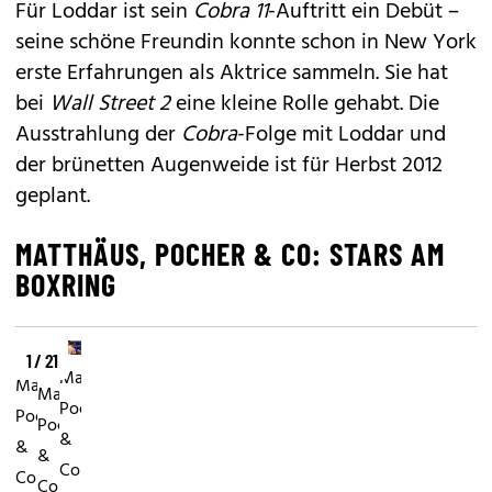
Für Loddar ist sein
Cobra 11
-Auftritt ein Debüt –
seine schöne Freundin
konnte schon in New York
erste Erfahrungen als Aktrice sammeln. Sie hat
bei
Wall Street 2
eine kleine Rolle gehabt. Die
Ausstrahlung der
Cobra
-Folge mit Loddar und
der brünetten Augenweide ist für Herbst 2012
geplant.
MATTHÄUS, POCHER & CO: STARS AM
BOXRING
1 / 21
Matthäus,
Matthäus,
Matthäus,
Pocher
Pocher
Pocher
&
&
&
Co:
Co:
Co: