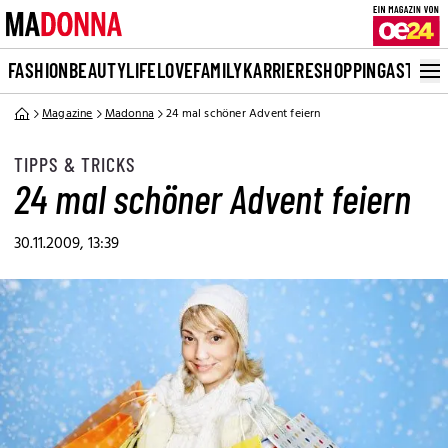
FASHION
BEAUTY
LIFE
LOVE
FAMILY
KARRIERE
SHOPPING
ASTRO
Magazine
Madonna
24 mal schöner Advent feiern
TIPPS & TRICKS
24 mal schöner Advent feiern
30.11.2009, 13:39