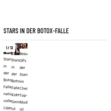
STARS IN DER BOTOX-FALLE
1 / 13
Beauty-
Stars
Stars
OPs
in
in
der
der
der
Stars
Botox-
Botox-
im
FalleTrotz
FalleNicole
CheckDas
natürlich
Kidmans
Top-
vollen
Gesicht
Model
Lippen
ist
ist