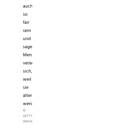
auch
so
fair
sein
und
sagen,
Menschen
verändern
sich,
weil
sie
älter
werden.“
©
GETTY
IMAGES