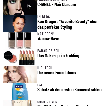
CHANEL - Noir Obscure
IM BLOG
Ken Krüger: "Favorite Beauty" über
das perfekte Styling
NOTIEREN!
Wanna-Have
PARADIESISCH
Das Make-up im Frühling
HIGHTECH
Die neuen Foundations
LSF
Schutz ab den ersten Sonnenstrahlen
COCO 4 EVER