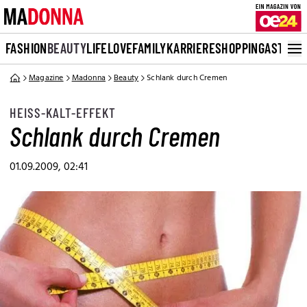
FASHION
BEAUTY
LIFE
LOVE
FAMILY
KARRIERE
SHOPPING
ASTRO
Magazine
Madonna
Beauty
Schlank durch Cremen
HEISS-KALT-EFFEKT
Schlank durch Cremen
01.09.2009, 02:41