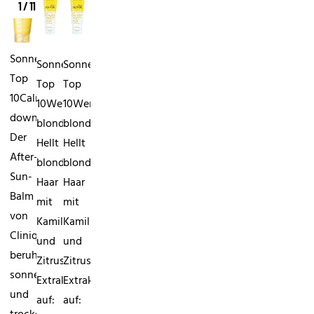
1 / 11
Sonnengelbe
Sonnengelbe
Sonnengelbe
Top
Top
Top
10Calm
10Werde
10Werde
down.
blond.
blond.
Der
Hellt
Hellt
After-
blondes
blondes
Sun-
Haar
Haar
Balm
mit
mit
von
Kamillen-
Kamillen-
Clinique
und
und
beruhigt
Zitrus-
Zitrus-
sonnengereizte
Extrakt
Extrakt
und
auf:
auf: