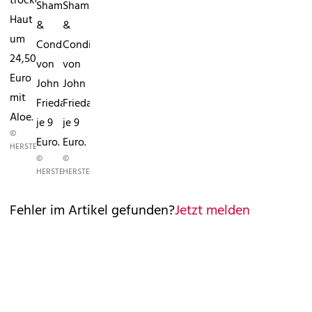
trockene
Shampoo
Shampoo
Haut
&
&
um
Conditioner
Conditioner
24,50
von
von
Euro
John
John
mit
Frieda,
Frieda,
Aloe.
je 9
je 9
©
Euro.
Euro.
HERSTELLER
©
©
HERSTELLER
HERSTELLER
Fehler im Artikel gefunden?
Jetzt melden