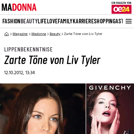
FASHION
BEAUTY
LIFE
LOVE
FAMILY
KARRIERE
SHOPPING
ASTRO
Magazine
Madonna
Beauty
Zarte Töne von Liv Tyler
LIPPENBEKENNTNISE
Zarte Töne von Liv Tyler
12.10.2012, 13:34