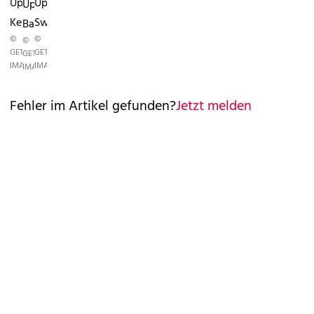
UpsCandice
UpsMiranda
UpsElizabeth
Swanepoel
Kerr
Banks
©
©
©
GETTY
GETTY
GETTY
IMAGES
IMAGES
IMAGES
Fehler im Artikel gefunden?
Jetzt melden