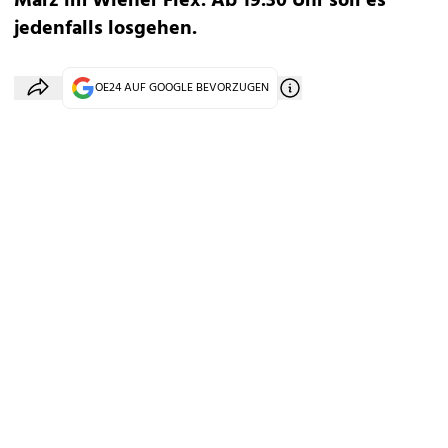
März im Wiener Flex. Ab 19.30 Uhr soll es
jedenfalls losgehen.
OE24 AUF GOOGLE BEVORZUGEN