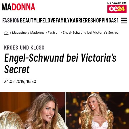
FASHION
BEAUTY
LIFE
LOVE
FAMILY
KARRIERE
SHOPPING
ASTRO
Magazine
Madonna
Fashion
Engel-Schwund bei Victoria's Secret
KROES UND KLOSS
Engel-Schwund bei Victoria's
Secret
24.02.2015, 16:50