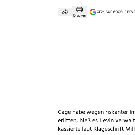
OE24 AUF GOOGLE BE
Drucken
Cage habe wegen riskanter I
erlitten, hieß es. Levin verw
kassierte laut Klageschrift M