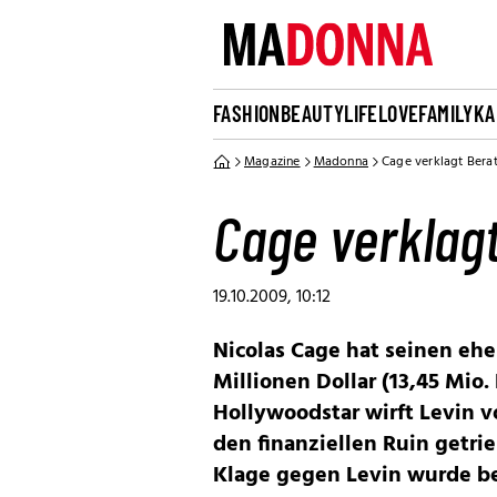
FASHION
BEAUTY
LIFE
LOVE
FAMILY
KA
Magazine
Madonna
Cage verklagt Berat
Cage verklagt
19.10.2009, 10:12
Nicolas Cage hat seinen eh
Millionen Dollar (13,45 Mio. 
Hollywoodstar wirft Levin v
den finanziellen Ruin getri
Klage gegen Levin wurde ber