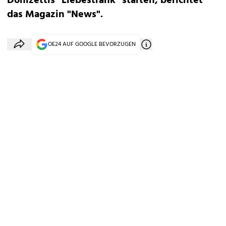
Donizettis "Liebestrank" starten, berichtet
das Magazin "News".
OE24 AUF GOOGLE BEVORZUGEN