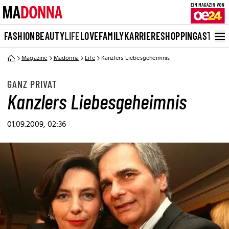
FASHION
BEAUTY
LIFE
LOVE
FAMILY
KARRIERE
SHOPPING
ASTRO
Magazine
Madonna
Life
Kanzlers Liebesgeheimnis
GANZ PRIVAT
Kanzlers Liebesgeheimnis
01.09.2009, 02:36