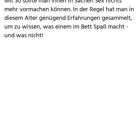
MIt 30 sollte man Ihnen in Sachen Sex nichts
mehr vormachen können. In der Regel hat man in
diesem Alter genügend Erfahrungen gesammelt,
um zu wissen, was einem im Bett Spaß macht -
und was nicht!