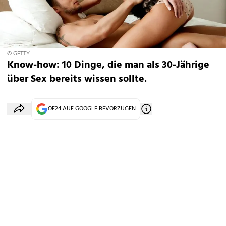
© GETTY
Know-how: 10 Dinge, die man als 30-Jährige
über Sex bereits wissen sollte.
OE24 AUF GOOGLE BEVORZUGEN