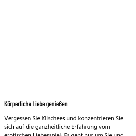
Körperliche Liebe genießen
Vergessen Sie Klischees und konzentrieren Sie
sich auf die ganzheitliche Erfahrung vom
erotischen Liebesspiel: Es geht nur um Sie und