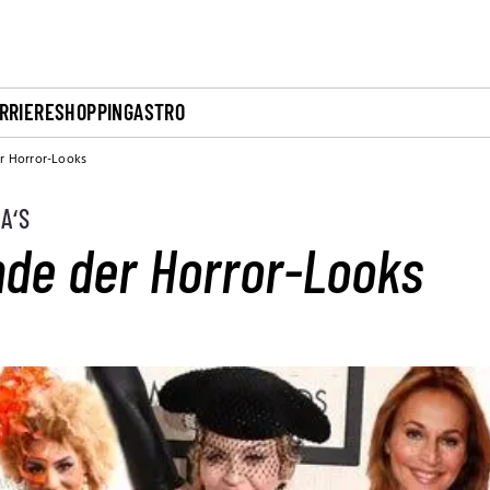
RRIERE
SHOPPING
ASTRO
r Horror-Looks
A‘S
de der Horror-Looks