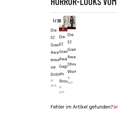
HORROR-LOOKS VOM
1 / 20
Die
Die
Die
57.
57.
57.
Grammy
Grammy
Grammy
AwardsRihanna:
AwardsMadonna:
AwardsLady
erwartet
Ohne
Gaga
sie
Worte
als
Drillinge?
©
Showgirl
©
AFP
APA
©
AFP
Fehler im Artikel gefunden?
Je