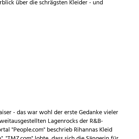
erblick über die schrägsten Kleider - und
iser - das war wohl der erste Gedanke vieler
 weitausgestellten Lagenrocks der R&B-
rtal "People.com" beschrieb Rihannas Kleid
. "TMZ.com" lobte, dass sich die Sängerin für