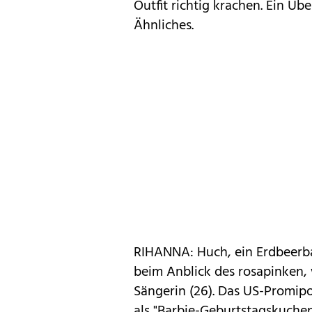
Outfit richtig krachen. Ein Üb
Ähnliches.
RIHANNA: Huch, ein Erdbeerba
beim Anblick des rosapinken,
Sängerin (26). Das US-Promipo
als "Barbie-Geburtstagskuchen"