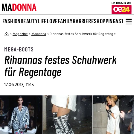
FASHION
BEAUTY
LIFE
LOVE
FAMILY
KARRIERE
SHOPPING
ASTRO
Magazine
Madonna
Rihannas festes Schuhwerk für Regentage
MEGA-BOOTS
Rihannas festes Schuhwerk
für Regentage
17.06.2013, 11:15