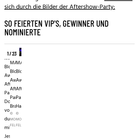
sich durch die Bilder der Aftershow-Party:
SO FEIERTEN VIP'S, GEWINNER UND
NOMINIERTE
1 / 23
MADONNA
MADONNA
MADONNA
Blogger-
Blogger-
Blogger-
Award
Award
Award
Aftershow-
Aftershow-
Aftershow-
PartyAida
PartyFernanda
PartyRichard
Domenech
Brandao
Haderer
von
©
©
dulceida.com
MONI
MONI
FELLNER
FELLNER
mit
Jessica