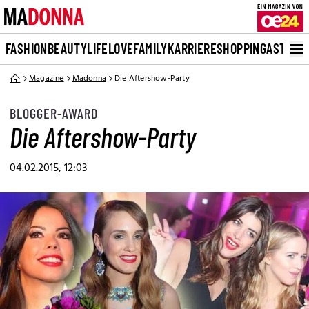
FASHION
BEAUTY
LIFE
LOVE
FAMILY
KARRIERE
SHOPPING
ASTRO
Magazine
Madonna
Die Aftershow-Party
BLOGGER-AWARD
Die Aftershow-Party
04.02.2015, 12:03