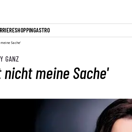
RRIERE
SHOPPING
ASTRO
 meine Sache'
EY GANZ
 nicht meine Sache'