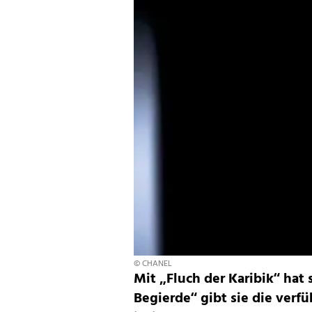
© CHANEL
Mit „Fluch der Karibik“ hat 
Begierde“ gibt sie die ­verf