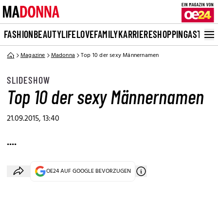
FASHION
BEAUTY
LIFE
LOVE
FAMILY
KARRIERE
SHOPPING
ASTRO
Magazine
Madonna
Top 10 der sexy Männernamen
SLIDESHOW
Top 10 der sexy Männernamen
21.09.2015, 13:40
....
OE24 AUF GOOGLE BEVORZUGEN