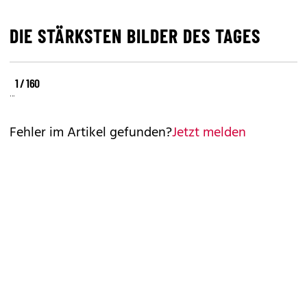
DIE STÄRKSTEN BILDER DES TAGES
©
©
©
1 / 160
REUTERS
REUTERS
REUTERS
Fehler im Artikel gefunden?
Jetzt melden