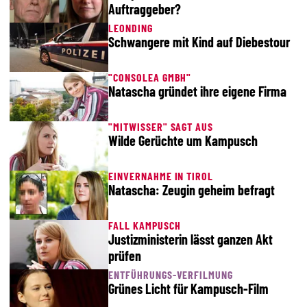
Auftraggeber?
LEONDING
Schwangere mit Kind auf Diebestour
"CONSOLEA GMBH"
Natascha gründet ihre eigene Firma
"MITWISSER" SAGT AUS
Wilde Gerüchte um Kampusch
EINVERNAHME IN TIROL
Natascha: Zeugin geheim befragt
FALL KAMPUSCH
Justizministerin lässt ganzen Akt
prüfen
ENTFÜHRUNGS-VERFILMUNG
Grünes Licht für Kampusch-Film