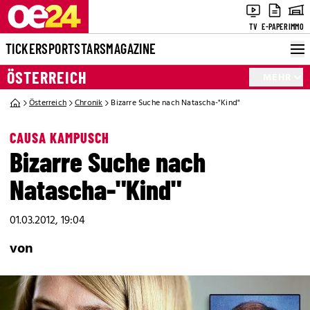
TV
E-PAPER
IMMO
TICKER
SPORT
STARS
MAGAZINE
ÖSTERREICH
MEHR
Österreich
Chronik
Bizarre Suche nach Natascha-"Kind"
CAUSA KAMPUSCH
Bizarre Suche nach
Natascha-"Kind"
01.03.2012, 19:04
von