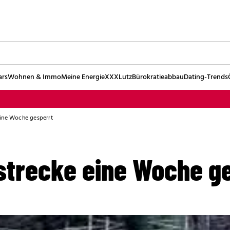
ars
Wohnen & Immo
Meine Energie
XXXLutz
Bürokratieabbau
Dating-Trends
ine Woche gesperrt
trecke eine Woche g