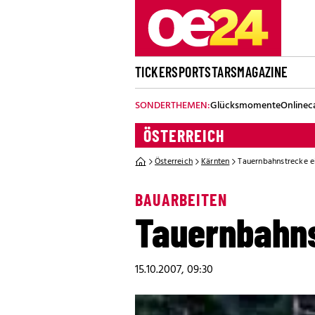
TICKER
SPORT
STARS
MAGAZINE
SONDERTHEMEN:
Glücksmomente
Onlinec
ÖSTERREICH
Österreich
Kärnten
Tauernbahnstrecke e
BAUARBEITEN
Tauernbahns
15.10.2007, 09:30