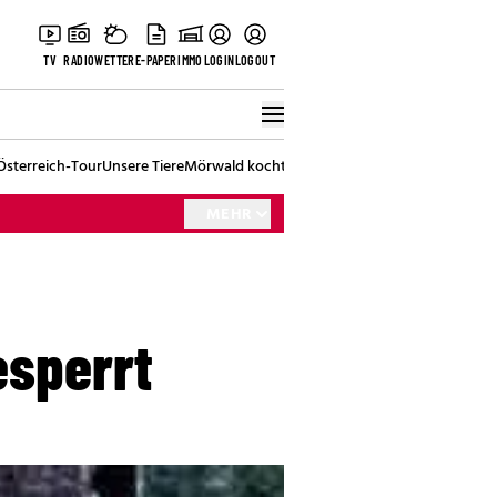
TV
RADIO
WETTER
E-PAPER
IMMO
LOGIN
LOGOUT
Österreich-Tour
Unsere Tiere
Mörwald kocht
Stark in den Tag
Best of Vienna
MEHR
esperrt