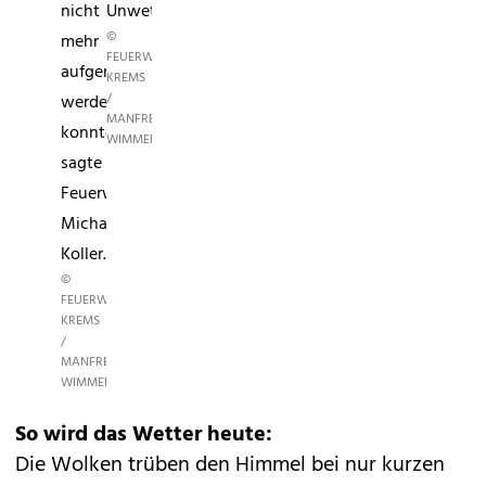
nicht
Unwettereinsatz.
©
mehr
FEUERWEHR
aufgenommen
KREMS
/
werden
MANFRED
konnte",
WIMMER
sagte
Feuerwehrkommandant
Michael
Koller.
©
FEUERWEHR
KREMS
/
MANFRED
WIMMER
So wird das Wetter heute:
Die Wolken trüben den Himmel bei nur kurzen