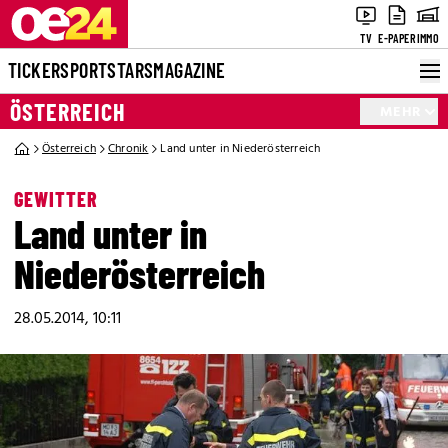
TV
E-PAPER
IMMO
TICKER
SPORT
STARS
MAGAZINE
ÖSTERREICH
MEHR
Österreich
Chronik
Land unter in Niederösterreich
GEWITTER
Land unter in
Niederösterreich
28.05.2014, 10:11