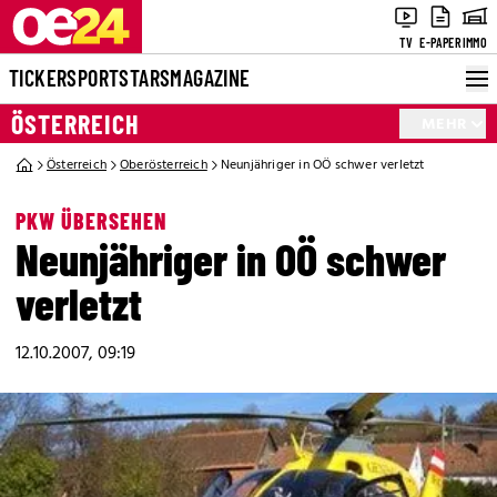
TV
E-PAPER
IMMO
TICKER
SPORT
STARS
MAGAZINE
ÖSTERREICH
MEHR
Österreich
Oberösterreich
Neunjähriger in OÖ schwer verletzt
PKW ÜBERSEHEN
Neunjähriger in OÖ schwer
verletzt
12.10.2007, 09:19