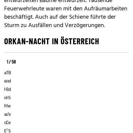
entwurzelten Bäume entwurzelt. Tausende
Feuerwehrleute waren mit den Aufräumarbeiten
beschäftigt. Auch auf der Schiene führte der
Sturm zu Ausfällen und Verzögerungen.
ORKAN-NACHT IN ÖSTERREICH
1 / 58
Sturmschaden
Dem
In
an
Technozentrum
Breitenfurt
einem
in
deckte
Haus
Bad
das
in
Ischl
Sturmtief
Neukirchen
fehlt
eine
an
das
Verkleidung
der
Dach
eines
©
Enknach
Swimmingpooles