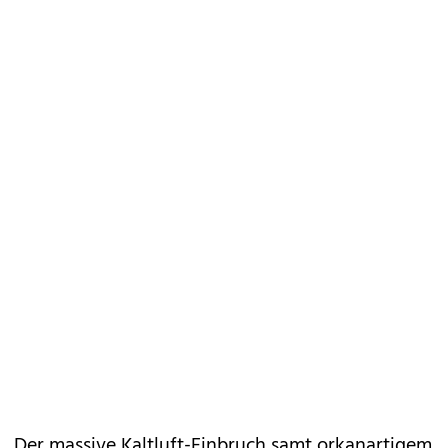
Der massive Kaltluft-Einbruch samt orkanartigem