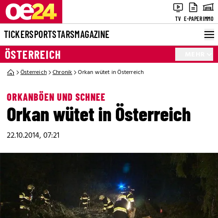
TV
E-PAPER
IMMO
TICKER
SPORT
STARS
MAGAZINE
ÖSTERREICH
MEHR
Österreich
Chronik
Orkan wütet in Österreich
ORKANBÖEN UND SCHNEE
Orkan wütet in Österreich
22.10.2014, 07:21