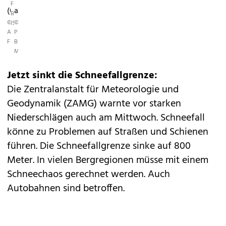
FF
(OÖ)
ab.
BAD
©
©
ISCHL
APA/MANFRED
PRESSESTELLE
FESL
BFK
MÖDLING
Jetzt sinkt die Schneefallgrenze:
Die Zentralanstalt für Meteorologie und
Geodynamik (ZAMG) warnte vor starken
Niederschlägen auch am Mittwoch.
Schneefall
könne zu Problemen auf Straßen und Schienen
führen. Die Schneefallgrenze sinke auf 800
Meter. In vielen Bergregionen müsse mit einem
Schneechaos gerechnet werden. Auch
Autobahnen sind betroffen.