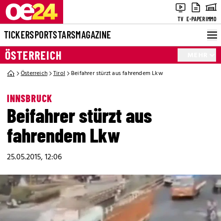
TV
E-PAPER
IMMO
TICKER
SPORT
STARS
MAGAZINE
ÖSTERREICH
MEHR
Österreich
Tirol
Beifahrer stürzt aus fahrendem Lkw
INNSBRUCK
Beifahrer stürzt aus
fahrendem Lkw
25.05.2015, 12:06