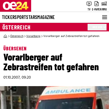
TV
E-PAPER
IMMO
TICKER
SPORT
STARS
MAGAZINE
ÖSTERREICH
MEHR
Österreich
Vorarlberg
Vorarlberger auf Zebrastreifen tot gefahren
ÜBERSEHEN
Vorarlberger auf
Zebrastreifen tot gefahren
01.10.2007, 09:20