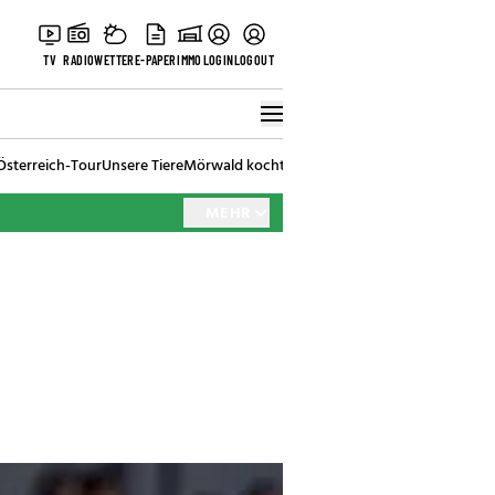
TV
RADIO
WETTER
E-PAPER
IMMO
LOGIN
LOGOUT
Österreich-Tour
Unsere Tiere
Mörwald kocht
Stark in den Tag
Best of Vienna
MEHR