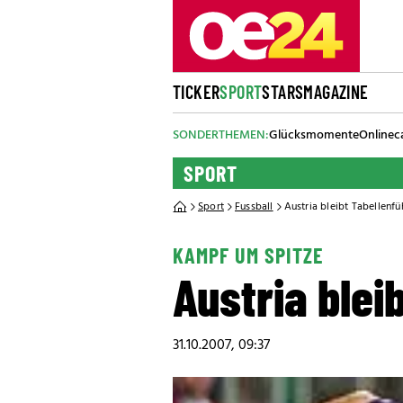
TICKER
SPORT
STARS
MAGAZINE
SONDERTHEMEN:
Glücksmomente
Onlinec
SPORT
Sport
Fussball
Austria bleibt Tabellenfü
KAMPF UM SPITZE
Austria blei
31.10.2007, 09:37