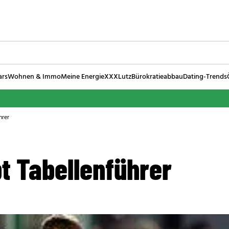
ars
Wohnen & Immo
Meine Energie
XXXLutz
Bürokratieabbau
Dating-Trends
hrer
bt Tabellenführer