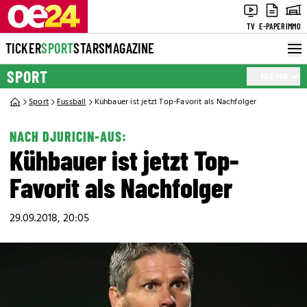
TV
E-PAPER
IMMO
TICKER
SPORT
STARS
MAGAZINE
SPORT
MEHR
Sport
Fussball
Kühbauer ist jetzt Top-Favorit als Nachfolger
NACH DJURICIN-AUS:
Kühbauer ist jetzt Top-
Favorit als Nachfolger
29.09.2018, 20:05