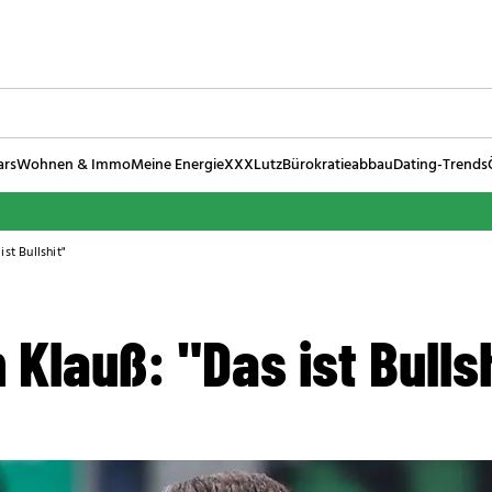
ars
Wohnen & Immo
Meine Energie
XXXLutz
Bürokratieabbau
Dating-Trends
st Bullshit"
Klauß: "Das ist Bulls