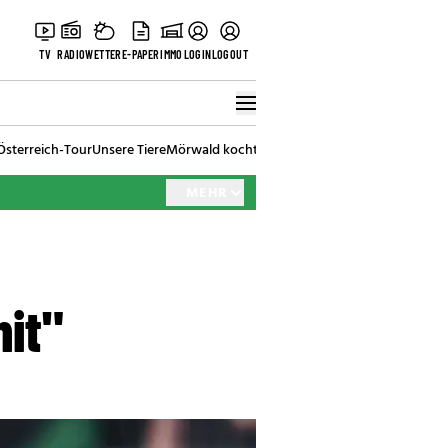
TV
RADIO
WETTER
E-PAPER
IMMO
LOGIN
LOGOUT
Österreich-Tour
Unsere Tiere
Mörwald kocht
Stark in den Tag
Best of Vienna
MEHR
hit"