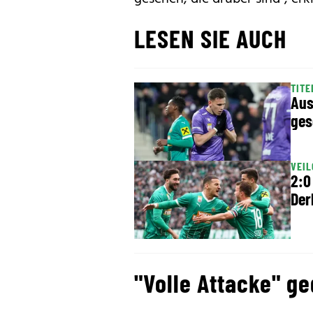
LESEN SIE AUCH
TIT
Aus
ges
VEIL
2:0
Der
"Volle Attacke" g