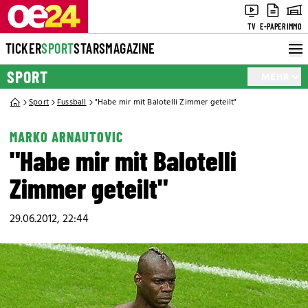
TV
E-PAPER
IMMO
TICKER
SPORT
STARS
MAGAZINE
SPORT
MEHR
Sport
Fussball
"Habe mir mit Balotelli Zimmer geteilt"
MARKO ARNAUTOVIC
"Habe mir mit Balotelli
Zimmer geteilt"
29.06.2012, 22:44