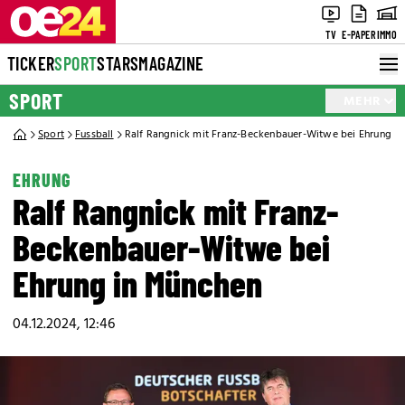
TV
E-PAPER
IMMO
TICKER
SPORT
STARS
MAGAZINE
SPORT
MEHR
Sport
Fussball
Ralf Rangnick mit Franz-Beckenbauer-Witwe bei Ehrung i
EHRUNG
Ralf Rangnick mit Franz-
Beckenbauer-Witwe bei
Ehrung in München
04.12.2024, 12:46