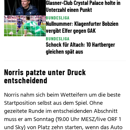
Glasner-Club Crystal Palace holte in
Unterzahl einen Punkt
BUNDESLIGA
Nullnummer: Klagenfurter Bobzien
vergibt Elfer gegen GAK
BUNDESLIGA
Schock für Altach: 10 Hartberger
gleichen spät aus
Norris patzte unter Druck
entscheidend
Norris nahm sich beim Wetteifern um die beste
Startposition selbst aus dem Spiel. Ohne
gezeitete Runde im entscheidenden Abschnitt
muss er am Sonntag (19.00 Uhr MESZ/live ORF 1