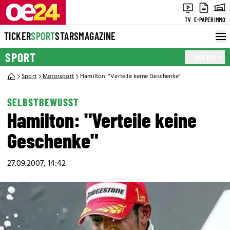
TV
E-PAPER
IMMO
TICKER
SPORT
STARS
MAGAZINE
SPORT
MEHR
Sport
Motorsport
Hamilton: "Verteile keine Geschenke"
SELBSTBEWUSST
Hamilton: "Verteile keine
Geschenke"
27.09.2007, 14:42