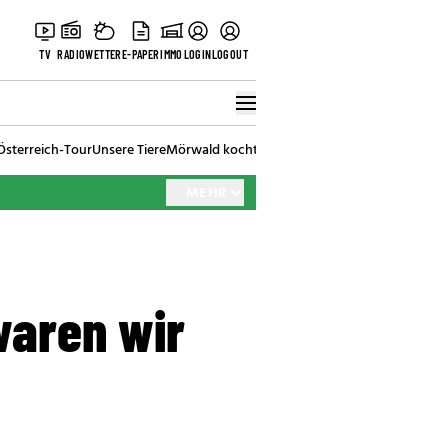
TV
RADIO
WETTER
E-PAPER
IMMO
LOGIN
LOGOUT
Österreich-Tour
Unsere Tiere
Mörwald kocht
Stark in den Tag
Best of Vienna
MEHR
waren wir