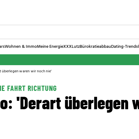
ars
Wohnen & Immo
Meine Energie
XXXLutz
Bürokratieabbau
Dating-Trends
t überlegen waren wir noch nie'
ME FAHRT RICHTUNG
o: 'Derart überlegen 