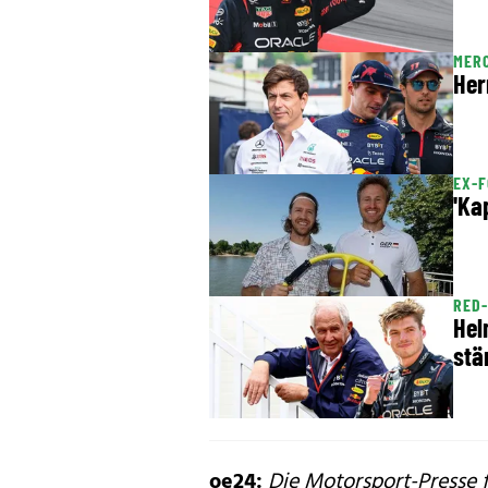
MERC
Her
EX-F
'Ka
RED-
Hel
stä
oe24:
Die Motorsport-Presse 