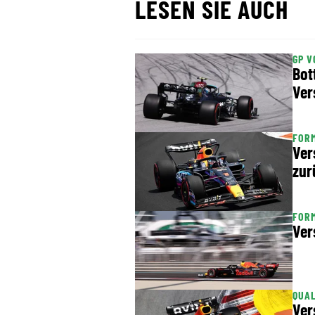
LESEN SIE AUCH
GP V
Bot
Ver
FORM
Ver
zur
FORM
Ver
QUAL
Ver