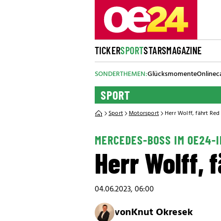
TICKER
SPORT
STARS
MAGAZINE
SONDERTHEMEN:
Glücksmomente
Onlinec
SPORT
Sport
Motorsport
Herr Wolff, fährt Red
MERCEDES-BOSS IM OE24-
Herr Wolff, 
04.06.2023, 06:00
von
Knut Okresek