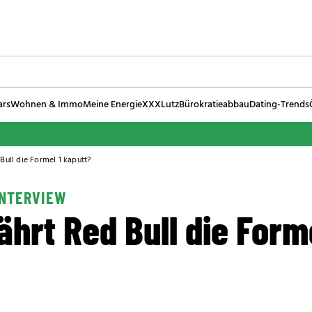
ars
Wohnen & Immo
Meine Energie
XXXLutz
Bürokratieabbau
Dating-Trends
 Bull die Formel 1 kaputt?
INTERVIEW
fährt Red Bull die Form