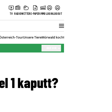
TV
RADIO
WETTER
E-PAPER
IMMO
LOGIN
LOGOUT
Österreich-Tour
Unsere Tiere
Mörwald kocht
Stark in den Tag
Best of Vienna
MEHR
el 1 kaputt?