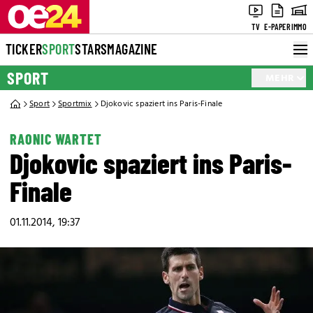
TV
E-PAPER
IMMO
TICKER
SPORT
STARS
MAGAZINE
SPORT
MEHR
Sport
Sportmix
Djokovic spaziert ins Paris-Finale
RAONIC WARTET
Djokovic spaziert ins Paris-
Finale
01.11.2014, 19:37