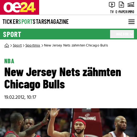
TV
E-PAPER
IMMO
TICKER
SPORT
STARS
MAGAZINE
SPORT
MEHR
Sport
Sportmix
New Jersey Nets zähmten Chicago Bulls
NBA
New Jersey Nets zähmten
Chicago Bulls
19.02.2012, 10:17