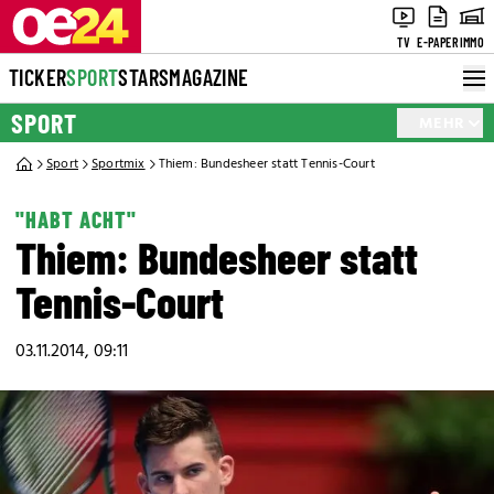
TV
E-PAPER
IMMO
TICKER
SPORT
STARS
MAGAZINE
SPORT
MEHR
Sport
Sportmix
Thiem: Bundesheer statt Tennis-Court
"HABT ACHT"
Thiem: Bundesheer statt
Tennis-Court
03.11.2014, 09:11