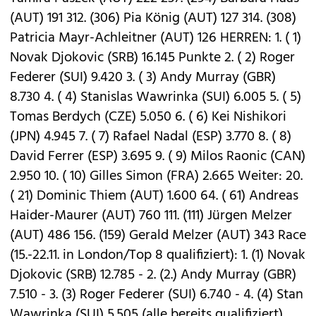
(AUT) 191 312. (306) Pia König (AUT) 127 314. (308)
Patricia Mayr-Achleitner (AUT) 126 HERREN: 1. ( 1)
Novak Djokovic (SRB) 16.145 Punkte 2. ( 2) Roger
Federer (SUI) 9.420 3. ( 3) Andy Murray (GBR)
8.730 4. ( 4) Stanislas Wawrinka (SUI) 6.005 5. ( 5)
Tomas Berdych (CZE) 5.050 6. ( 6) Kei Nishikori
(JPN) 4.945 7. ( 7) Rafael Nadal (ESP) 3.770 8. ( 8)
David Ferrer (ESP) 3.695 9. ( 9) Milos Raonic (CAN)
2.950 10. ( 10) Gilles Simon (FRA) 2.665 Weiter: 20.
( 21) Dominic Thiem (AUT) 1.600 64. ( 61) Andreas
Haider-Maurer (AUT) 760 111. (111) Jürgen Melzer
(AUT) 486 156. (159) Gerald Melzer (AUT) 343 Race
(15.-22.11. in London/Top 8 qualifiziert): 1. (1) Novak
Djokovic (SRB) 12.785 - 2. (2.) Andy Murray (GBR)
7.510 - 3. (3) Roger Federer (SUI) 6.740 - 4. (4) Stan
Wawrinka (SUI) 5.505 (alle bereits qualifiziert).