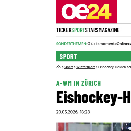
TICKER
SPORT
STARS
MAGAZINE
SONDERTHEMEN:
Glücksmomente
Onlinec
SPORT
Sport
Wintersport
Eishockey-Helden sch
A-WM IN ZÜRICH
Eishockey-He
20.05.2026, 18:28