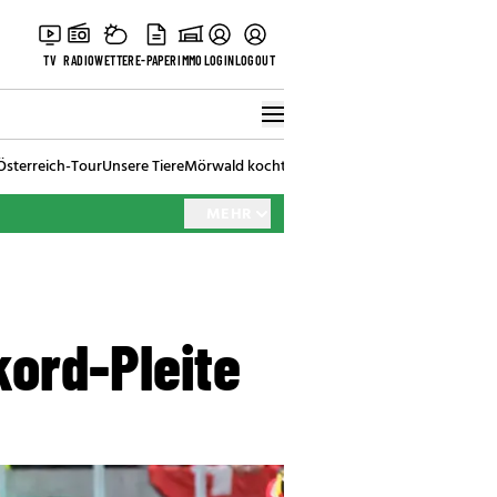
TV
RADIO
WETTER
E-PAPER
IMMO
LOGIN
LOGOUT
Österreich-Tour
Unsere Tiere
Mörwald kocht
Stark in den Tag
Best of Vienna
MEHR
kord-Pleite