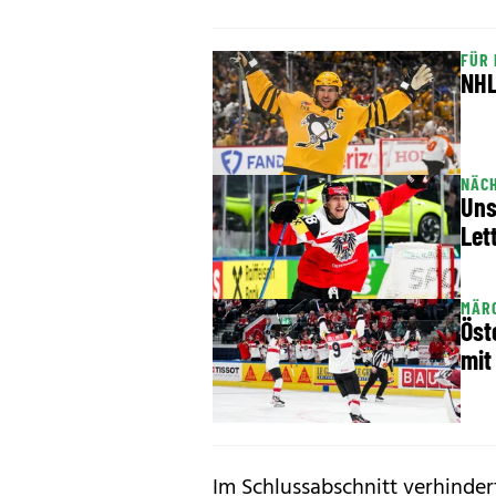
FÜR
NHL
NÄCH
Uns
Let
MÄRC
Öst
mit
Im Schlussabschnitt verhinder