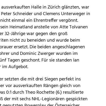
ausverkauften Halle in Zürich glänzten, war
 Peter Schneider und Clemens Unterweger in
 nicht einmal ein Ehrentreffer vergönnt.
 sein Heimatland anstelle von Atte Tolvanen
 Der 32-Jährige war gegen den groß
riten nicht zu beneiden und wurde beim
orauer ersetzt. Die beiden angeschlagenen
ohrer und Dominic Zwerger wurden im
ünf Tagen geschont. Für sie standen Ian
r im Aufgebot.
er setzten die mit drei Siegen perfekt ins
her vor ausverkauften Rängen gleich von
as 0:1 durch Theo Rochette (6.) resultierte
ß der mit sechs NHL-Legionären gespickten
t genutzten Powerplay der Österreicher