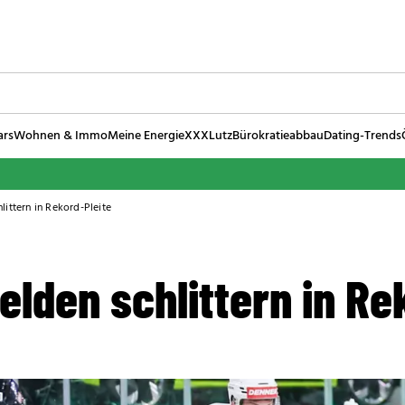
ars
Wohnen & Immo
Meine Energie
XXXLutz
Bürokratieabbau
Dating-Trends
littern in Rekord-Pleite
lden schlittern in Re