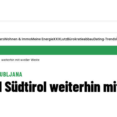
ars
Wohnen & Immo
Meine Energie
XXXLutz
Bürokratieabbau
Dating-Trends
l weiterhin mit weißer Weste
JUBLJANA
 Südtirol weiterhin m