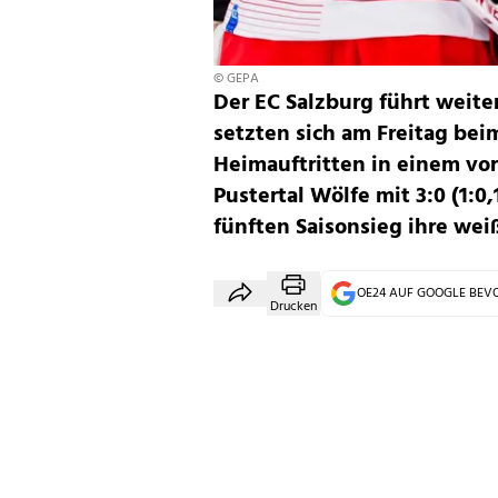
© GEPA
Der EC Salzburg führt weite
setzten sich am Freitag be
Heimauftritten in einem vo
Pustertal Wölfe mit 3:0 (1:0
fünften Saisonsieg ihre wei
OE24 AUF GOOGLE BE
Drucken