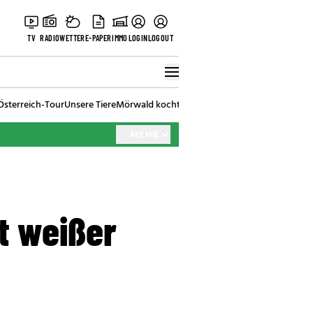
TV
RADIO
WETTER
E-PAPER
IMMO
LOGIN
LOGOUT
Österreich-Tour
Unsere Tiere
Mörwald kocht
Stark in den Tag
Best of Vienna
MEHR
it weißer