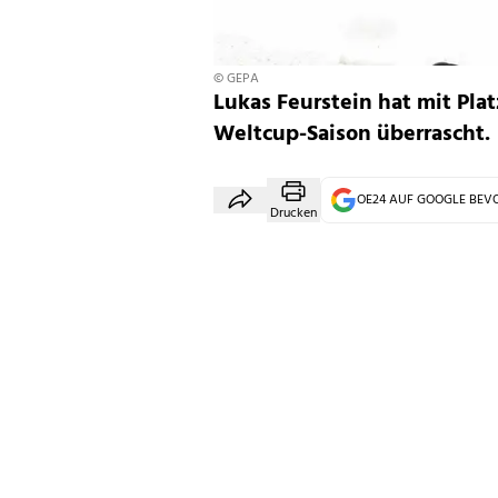
© GEPA
Lukas Feurstein hat mit Pla
Weltcup-Saison überrascht.
OE24 AUF GOOGLE BE
Drucken