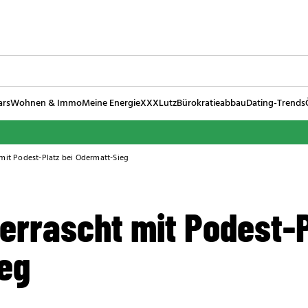
ars
Wohnen & Immo
Meine Energie
XXXLutz
Bürokratieabbau
Dating-Trends
 mit Podest-Platz bei Odermatt-Sieg
errascht mit Podest-P
eg