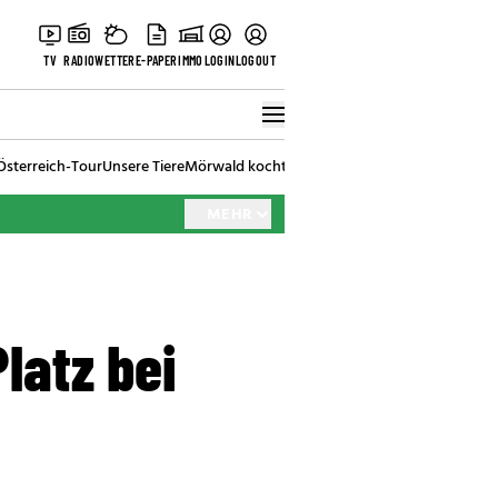
TV
RADIO
WETTER
E-PAPER
IMMO
LOGIN
LOGOUT
Österreich-Tour
Unsere Tiere
Mörwald kocht
Stark in den Tag
Best of Vienna
MEHR
latz bei