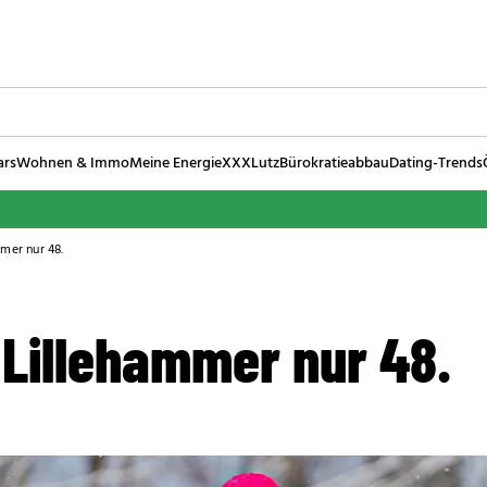
ars
Wohnen & Immo
Meine Energie
XXXLutz
Bürokratieabbau
Dating-Trends
mmer nur 48.
 Lillehammer nur 48.