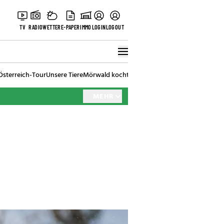
TV
RADIO
WETTER
E-PAPER
IMMO
LOGIN
LOGOUT
Österreich-Tour
Unsere Tiere
Mörwald kocht
Stark in den Tag
Best of Vienna
MEHR