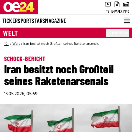
TV
E-PAPER
IMMO
TICKER
SPORT
STARS
MAGAZINE
WELT
MEHR
Welt
Iran besitzt noch Großteil seines Raketenarsenals
SCHOCK-BERICHT
Iran besitzt noch Großteil
seines Raketenarsenals
13.05.2026, 05:59