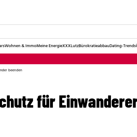
ars
Wohnen & Immo
Meine Energie
XXXLutz
Bürokratieabbau
Dating-Trends
inder beenden
Schutz für Einwandere