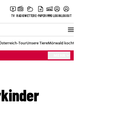
TV
RADIO
WETTER
E-PAPER
IMMO
LOGIN
LOGOUT
Österreich-Tour
Unsere Tiere
Mörwald kocht
Stark in den Tag
Best of Vienna
MEHR
rkinder