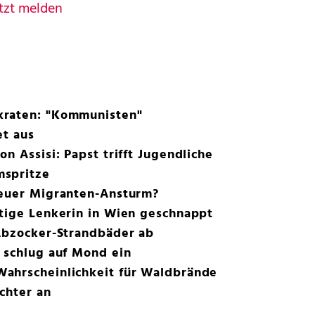
tzt melden
kraten: "Kommunisten"
et aus
n Assisi: Papst trifft Jugendliche
mspritze
neuer Migranten-Ansturm?
htige Lenkerin in Wien geschnappt
 Abzocker-Strandbäder ab
 schlug auf Mond ein
ahrscheinlichkeit für Waldbrände
chter an