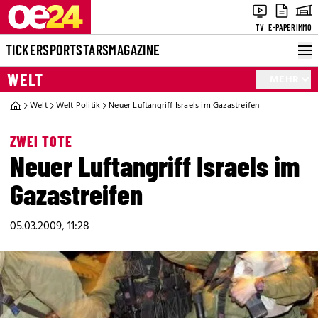
TV
E-PAPER
IMMO
TICKER
SPORT
STARS
MAGAZINE
WELT
MEHR
Welt
Welt Politik
Neuer Luftangriff Israels im Gazastreifen
ZWEI TOTE
Neuer Luftangriff Israels im
Gazastreifen
05.03.2009, 11:28