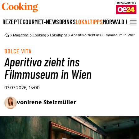
REZEPTE
GOURMET-NEWS
DRINKS
LOKALTIPPS
MÖRWALD KOCH
Magazine
Cooking
Lokaltipps
Aperitivo zieht ins Filmmuseum in Wien
DOLCE VITA
Aperitivo zieht ins
Filmmuseum in Wien
03.07.2026, 15:00
von
Irene Stelzmüller