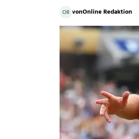
von
Online Redaktion
OR