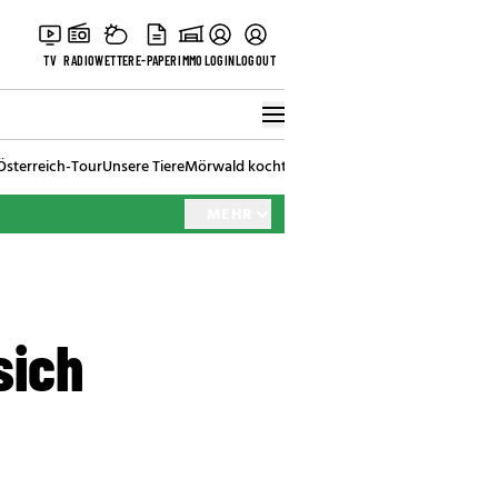
TV
RADIO
WETTER
E-PAPER
IMMO
LOGIN
LOGOUT
Österreich-Tour
Unsere Tiere
Mörwald kocht
Stark in den Tag
Best of Vienna
MEHR
sich