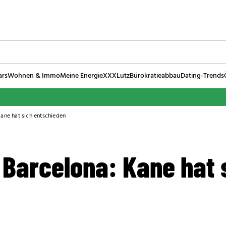
ars
Wohnen & Immo
Meine Energie
XXXLutz
Bürokratieabbau
Dating-Trends
ane hat sich entschieden
 Barcelona: Kane hat 