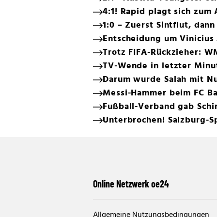
4:1! Rapid plagt sich zum
1:0 – Zuerst Sintflut, dann
Entscheidung um Vinicius 
Trotz FIFA-Rückzieher: W
TV-Wende in letzter Minut
Darum wurde Salah mit Nu
Messi-Hammer beim FC Ba
Fußball-Verband gab Schi
Unterbrochen! Salzburg-Sp
Online Netzwerk oe24
Allgemeine Nutzungsbedingungen