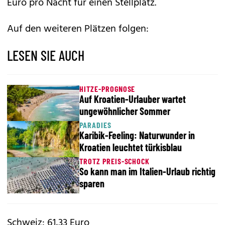
Euro pro Nacht für einen Stellplatz.
Auf den weiteren Plätzen folgen:
LESEN SIE AUCH
HITZE-PROGNOSE
Auf Kroatien-Urlauber wartet
ungewöhnlicher Sommer
PARADIES
Karibik-Feeling: Naturwunder in
Kroatien leuchtet türkisblau
TROTZ PREIS-SCHOCK
So kann man im Italien-Urlaub richtig
sparen
Schweiz: 61,33 Euro