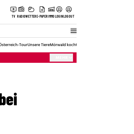
TV
RADIO
WETTER
E-PAPER
IMMO
LOGIN
LOGOUT
Österreich-Tour
Unsere Tiere
Mörwald kocht
Stark in den Tag
Best of Vienna
MEHR
bei