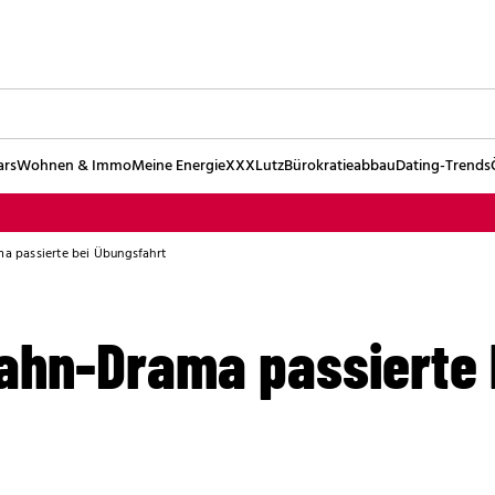
ars
Wohnen & Immo
Meine Energie
XXXLutz
Bürokratieabbau
Dating-Trends
ma passierte bei Übungsfahrt
Bahn-Drama passierte 